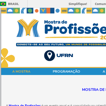
BRASIL
Simplifique!
Comun
A MOSTRA
PROGRAMAÇÃO
A
MOSTRA DE 
A
Mostra de Profissões
é um evento anual e já consolidado no calendá