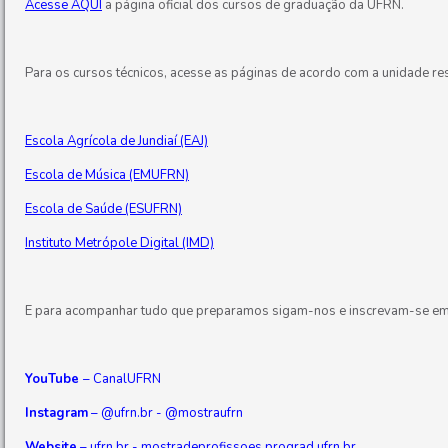
Acesse AQUI
a página oficial dos cursos de graduação da UFRN.
Para os cursos técnicos, acesse as páginas de acordo com a unidade res
Escola Agrícola de Jundiaí (EAJ)
Escola de Música (EMUFRN)
Escola de Saúde (ESUFRN)
Instituto Metrópole Digital (IMD)
E para acompanhar tudo que preparamos sigam-nos e inscrevam-se em 
YouTube
–
CanalUFRN
Instagram
–
@ufrn.br
-
@mostraufrn
Website
–
ufrn.br
-
mostradeprofissoes.prograd.ufrn.br